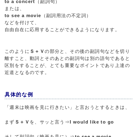
to a concert
（副詞句）
または、
to see a movie
（副詞用法の不定詞）
などを付けて、
自由自在に応用することができるようになります。
このように
Ｓ＋Ｖ
の部分と、その後の副詞句などを切り
離すこと、動詞とそのあとの副詞句は別の語句であると
区別をすることが、とても重要なポイントであり上達の
近道となるのです。
具体的な例
「週末は映画を見に行きたい」と言おうとするときは、
まず
Ｓ＋Ｖ
を、サッと言う⇒
I would like to go
そして副詞句（映画を見に）⇒
to see a movie