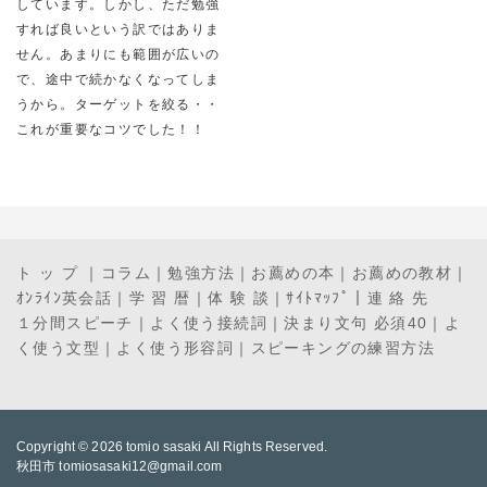
しています。しかし、ただ勉強
すれば良いという訳ではありま
せん。あまりにも範囲が広いの
で、途中で続かなくなってしま
うから。ターゲットを絞る・・
これが重要なコツでした！！
ト ッ プ
｜
コラム
｜
勉強方法
｜
お薦めの本
｜
お薦めの教材
｜
ｵﾝﾗｲﾝ英会話
｜
学 習 暦
｜
体 験 談
｜
ｻｲﾄﾏｯﾌﾟ
｜
連 絡 先
１分間スピーチ
｜
よく使う接続詞
｜
決まり文句 必須40
｜
よ
く使う文型
｜
よく使う形容詞
｜
スピーキングの練習方法
Copyright © 2026
tomio sasaki
All Rights Reserved.
秋田市 tomiosasaki12@gmail.com