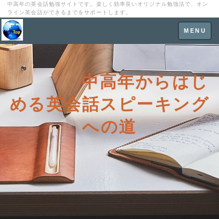
中高年の英会話勉強サイトです。楽しく効率良いオリジナル勉強法で、オン
ライン英会話ができるまでをサポートします。
Toggle
MENU
navigation
中高年からはじ
める英会話スピーキング
への道