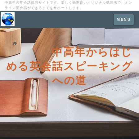
中高年の英会話勉強サイトです。楽しく効率良いオリジナル勉強法で、オン
ライン英会話ができるまでをサポートします。
Toggle
MENU
navigation
中高年からはじ
める英会話スピーキング
への道