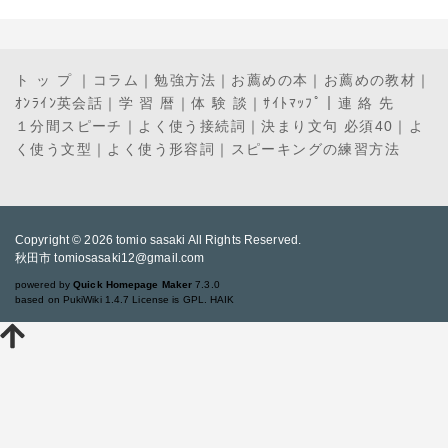
ト ッ プ
｜
コラム
｜
勉強方法
｜
お薦めの本
｜
お薦めの教材
｜
ｵﾝﾗｲﾝ英会話
｜
学 習 暦
｜
体 験 談
｜
ｻｲﾄﾏｯﾌﾟ
｜
連 絡 先
１分間スピーチ
｜
よく使う接続詞
｜
決まり文句 必須40
｜
よ
く使う文型
｜
よく使う形容詞
｜
スピーキングの練習方法
Copyright © 2026
tomio sasaki
All Rights Reserved.
秋田市 tomiosasaki12@gmail.com
powered by
Quick Homepage Maker
7.3.0
based on PukiWiki 1.4.7 License is GPL.
HAIK