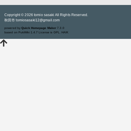
Copyright © 2026
tomio sasaki
All Rights Reserved.
秋田市 tomiosasaki12@gmail.com
powered by
Quick Homepage Maker
7.3.0
based on PukiWiki 1.4.7 License is GPL.
HAIK