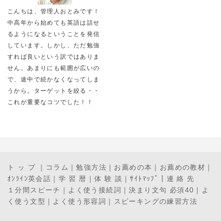
こんちは、管理人おとみです！
中高年から始めても英語は話せ
るようになるということを発信
しています。しかし、ただ勉強
すれば良いという訳ではありま
せん。あまりにも範囲が広いの
で、途中で続かなくなってしま
うから。ターゲットを絞る・・
これが重要なコツでした！！
ト ッ プ
｜
コラム
｜
勉強方法
｜
お薦めの本
｜
お薦めの教材
｜
ｵﾝﾗｲﾝ英会話
｜
学 習 暦
｜
体 験 談
｜
ｻｲﾄﾏｯﾌﾟ
｜
連 絡 先
１分間スピーチ
｜
よく使う接続詞
｜
決まり文句 必須40
｜
よ
く使う文型
｜
よく使う形容詞
｜
スピーキングの練習方法