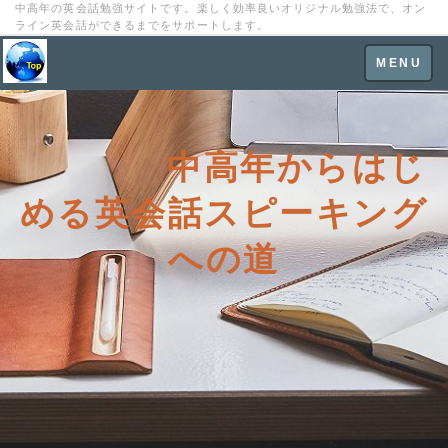
中高年の英会話勉強サイトです。楽しく効率良いオリジナル勉強法で、オン
ライン英会話ができるまでをサポートします。
Toggle
MENU
navigation
中高年からはじ
める英会話スピーキング
への道