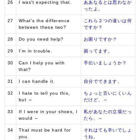
26
I was't expecting that.
ああなるとは思わなか
ったよ。
27
What's the difference
これら２つの違いは何
between these two?
ですか？
28
Do you need help?
お困りですか？
29
I'm in trouble.
困ってます。
30
Can I help you with
手伝いましょうか？
that?
31
I can handle it.
自分でできます。
32
I hate to tell you this,
ちょっと言いにくいん
but ～
だけど、～
33
If I were in your shoes, I
私があなたの立場だっ
would ～
たら、～
34
That must be hard for
それはても辛いでしょ
you.
うね。