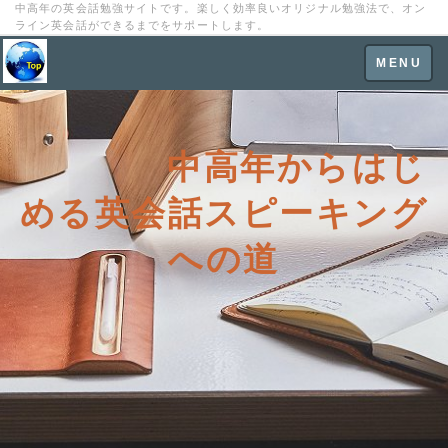
中高年の英会話勉強サイトです。楽しく効率良いオリジナル勉強法で、オン
ライン英会話ができるまでをサポートします。
Toggle
MENU
navigation
中高年からはじ
める英会話スピーキング
への道