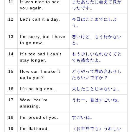
11
It was nice to see
またあなたに会えて良か
you again.
ったです。
12
Let's call it a day.
今日はここまでにしよ
う。
13
I'm sorry, but I have
悪いけど、もう行かない
to go now.
と。
14
It's too bad I can't
もう少しいられなくてと
stay longer.
ても残念だよ。
15
How can I make it
どうやって埋め合わせし
up to you?
たらいいですか？
16
It's no big deal.
大したことじゃないよ。
17
Wow! You're
うわー、君はすごいね。
amazing.
18
I'm proud of you.
すごいね。
19
I'm flattered.
（お世辞でも）うれしい