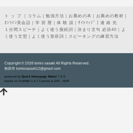
ト ッ プ
｜
コラム
｜
勉強方法
｜
お薦めの本
｜
お薦めの教材
｜
ｵﾝﾗｲﾝ英会話
｜
学 習 暦
｜
体 験 談
｜
ｻｲﾄﾏｯﾌﾟ
｜
連 絡 先
１分間スピーチ
｜
よく使う接続詞
｜
決まり文句 必須40
｜
よ
く使う文型
｜
よく使う形容詞
｜
スピーキングの練習方法
Copyright © 2026
tomio sasaki
All Rights Reserved.
秋田市 tomiosasaki12@gmail.com
powered by
Quick Homepage Maker
7.3.0
based on PukiWiki 1.4.7 License is GPL.
HAIK