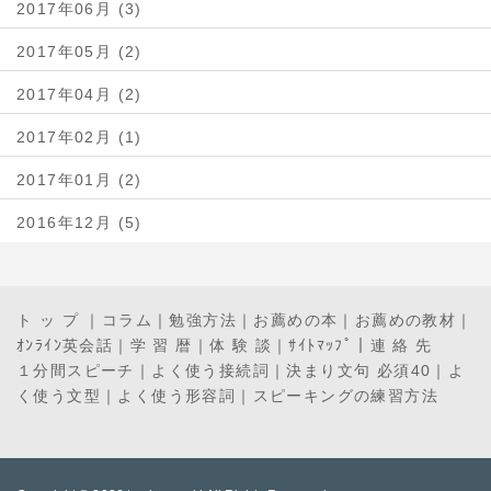
2017年06月 (3)
2017年05月 (2)
2017年04月 (2)
2017年02月 (1)
2017年01月 (2)
2016年12月 (5)
ト ッ プ
｜
コラム
｜
勉強方法
｜
お薦めの本
｜
お薦めの教材
｜
ｵﾝﾗｲﾝ英会話
｜
学 習 暦
｜
体 験 談
｜
ｻｲﾄﾏｯﾌﾟ
｜
連 絡 先
１分間スピーチ
｜
よく使う接続詞
｜
決まり文句 必須40
｜
よ
く使う文型
｜
よく使う形容詞
｜
スピーキングの練習方法