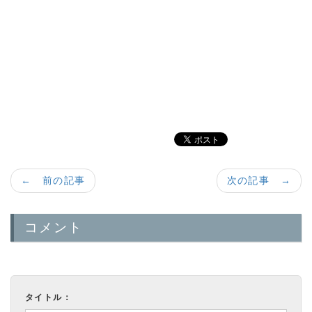
a:1992 t:3 y:1
← 前の記事
次の記事 →
コメント
タイトル：