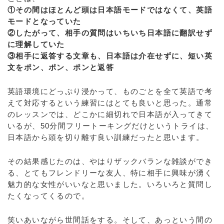
①その間はほとんど頭は日本語モードではなくて、英語
モードとなっていた
②したがって、相手の質問はいちいち日本語に翻訳せず
に理解していた
③相手に返答する文章も、日本語は介在せずに、短い英
文をポン、ポン、ポンと返答
英語環境にどっぷり浸かって、ものごとを全て英語で考
えて対応するという練習にはとても良いと思った。通常
のレッスンでは、どこかに細切れで日本語が入ってきて
いるが、50分間フリートーキングだけというトライは、
日本語から頭を切り離す良い訓練だったと思います。
その結果感じたのは、やはりザックバランな雑談ができ
る、とてもフレンドリーな友人、特に相手に興味が湧く
魅力的な女性がいいなと思いました。いろいろと質問し
たくなってくるので。
笑いあいながら世間話をする。そして、あっという間の