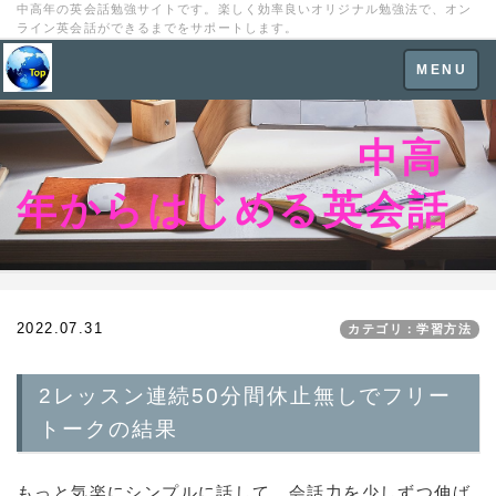
中高年の英会話勉強サイトです。楽しく効率良いオリジナル勉強法で、オン
ライン英会話ができるまでをサポートします。
Toggle
MENU
navigation
中高
年からはじめる英会話
2022.07.31
カテゴリ：学習方法
2レッスン連続50分間休止無しでフリー
トークの結果
もっと気楽にシンプルに話して、会話力を少しずつ伸ば