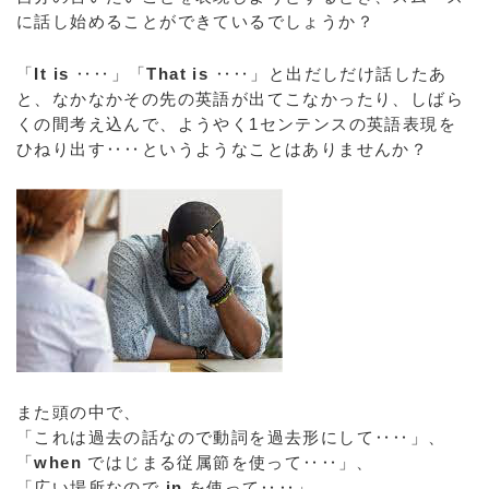
に話し始めることができているでしょうか？
「
It is
‥‥」「
That is
‥‥」と出だしだけ話したあ
と、なかなかその先の英語が出てこなかったり、しばら
くの間考え込んで、ようやく1センテンスの英語表現を
ひねり出す‥‥というようなことはありませんか？
また頭の中で、
「これは過去の話なので動詞を過去形にして‥‥」、
「
when
ではじまる従属節を使って‥‥」、
「広い場所なので
in
を使って‥‥」