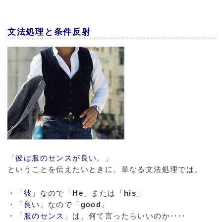
文法処理と条件反射
「
彼は服のセンスが良い。
」
ということを伝えたいときに、単なる文法処理では、
・「
彼
」なので「
He
」または「
his
」
・「
良い
」なので「
good
」
・「
服のセンス
」は、何て言ったらいいのか‥‥