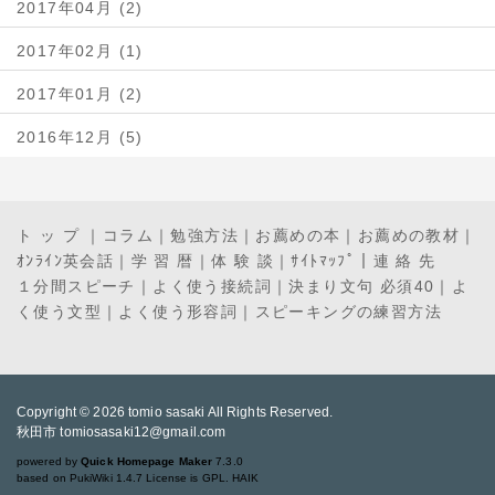
2017年04月 (2)
2017年02月 (1)
2017年01月 (2)
2016年12月 (5)
ト ッ プ
｜
コラム
｜
勉強方法
｜
お薦めの本
｜
お薦めの教材
｜
ｵﾝﾗｲﾝ英会話
｜
学 習 暦
｜
体 験 談
｜
ｻｲﾄﾏｯﾌﾟ
｜
連 絡 先
１分間スピーチ
｜
よく使う接続詞
｜
決まり文句 必須40
｜
よ
く使う文型
｜
よく使う形容詞
｜
スピーキングの練習方法
Copyright © 2026
tomio sasaki
All Rights Reserved.
秋田市 tomiosasaki12@gmail.com
powered by
Quick Homepage Maker
7.3.0
based on PukiWiki 1.4.7 License is GPL.
HAIK