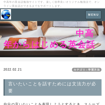
中高年の英会話勉強サイトです。楽しく効率良いオリジナル勉強法で、オン
ライン英会話ができるまでをサポートします。
Toggle
MENU
navigation
中高
年からはじめる英会話
2022.02.21
カテゴリ：学習方法
言いたいことを話すためには文法力が必
要
自分の言いたいことを表現しようとするとき、スムーズ