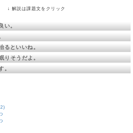
題文をクリック
良い。
。
治るといいね。
も眠りそうだよ。
す。
2)
つ
つ