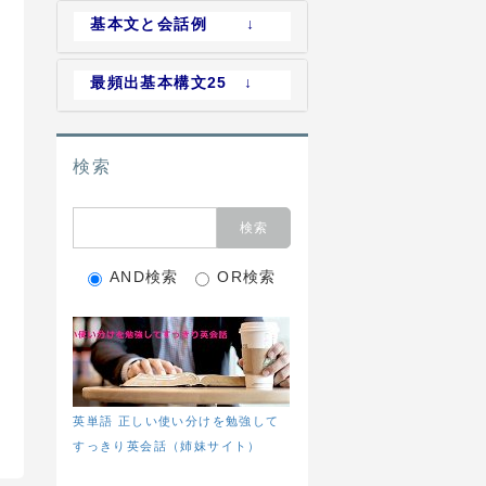
基本文と会話例 ↓
最頻出基本構文25 ↓
検索
AND検索
OR検索
英単語 正しい使い分けを勉強して
すっきり英会話（姉妹サイト）