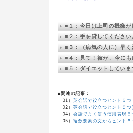
↓ 解説は課
■１：今日は上司の機嫌が
■２：手を貸してください
■３：（病気の人に）早く
■４：見て ! 彼が、今に
■５：ダイエットしていま
■関連の記事：
01）
英会話で役立つヒント５つ
02）
英会話で役立つヒント５つ(
04）
会話でよく使う慣用表現５
05）
複数要素の文からヒント５