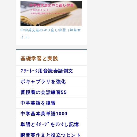
中学英文法のやり直し学習（姉妹サ
イト）
基礎学習と実践
ﾌﾘｰﾄｰｸ用音読会話例文
ボキャブラリを強化
普段着の会話練習55
中学英語を復習
中学基本英単語1000
単語とｲﾒｰｼﾞをﾘﾝｸし記憶
瞬間英作文と役立つヒント